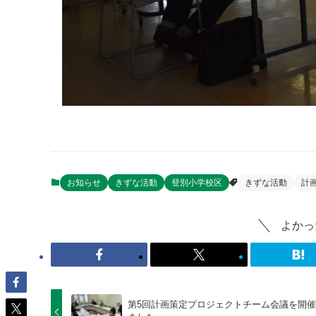
お知らせ
きずな活動
登別小学校区
きずな活動
計
よかっ
第5回計画策定プロジェクトチーム会議を開