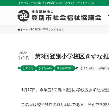
ひとりの小さな幸せを希望に紡ぐ「きずな」でまちづくり
ホーム
TOPIC&NEWS
お知らせ
2022
第3回登別小学校区きずな
1/18
お知らせ
きずな活動
登別小学校区
きずな活動
計画策
1月17日、今年度3回目の登別小学校区きずな推
この日は校区独自の取り組みである、登別中学校