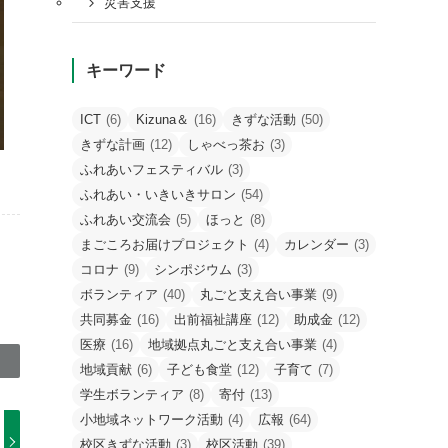
災害支援
キーワード
ICT
(6)
Kizuna＆
(16)
きずな活動
(50)
きずな計画
(12)
しゃべっ茶お
(3)
ふれあいフェスティバル
(3)
ふれあい・いきいきサロン
(54)
ふれあい交流会
(5)
ほっと
(8)
まごころお届けプロジェクト
(4)
カレンダー
(3)
コロナ
(9)
シンポジウム
(3)
ボランティア
(40)
丸ごと支え合い事業
(9)
共同募金
(16)
出前福祉講座
(12)
助成金
(12)
医療
(16)
地域拠点丸ごと支え合い事業
(4)
地域貢献
(6)
子ども食堂
(12)
子育て
(7)
学生ボランティア
(8)
寄付
(13)
小地域ネットワーク活動
(4)
広報
(64)
校区きずな活動
(3)
校区活動
(39)