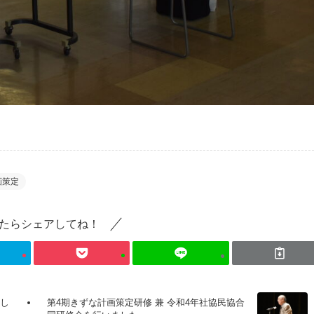
画策定
たらシェアしてね！
催し
第4期きずな計画策定研修 兼 令和4年社協民協合