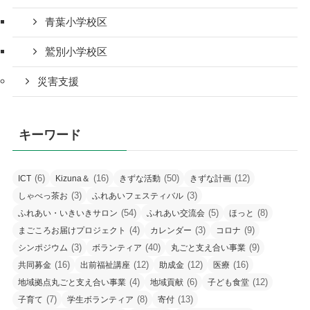
青葉小学校区
鷲別小学校区
災害支援
キーワード
(6)
(16)
(50)
(12)
ICT
Kizuna＆
きずな活動
きずな計画
(3)
(3)
しゃべっ茶お
ふれあいフェスティバル
(54)
(5)
(8)
ふれあい・いきいきサロン
ふれあい交流会
ほっと
(4)
(3)
(9)
まごころお届けプロジェクト
カレンダー
コロナ
(3)
(40)
(9)
シンポジウム
ボランティア
丸ごと支え合い事業
(16)
(12)
(12)
(16)
共同募金
出前福祉講座
助成金
医療
(4)
(6)
(12)
地域拠点丸ごと支え合い事業
地域貢献
子ども食堂
(7)
(8)
(13)
子育て
学生ボランティア
寄付