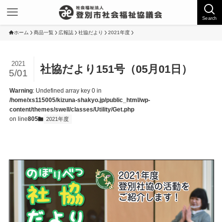
Search
ホーム
商品一覧
広報誌
社協だより
2021年度
2021
社協だより151号（05月01日）
5/01
Warning
: Undefined array key 0 in
/home/xs115005/kizuna-shakyo.jp/public_html/wp-
content/themes/swell/classes/Utility/Get.php
on line
805
2021年度