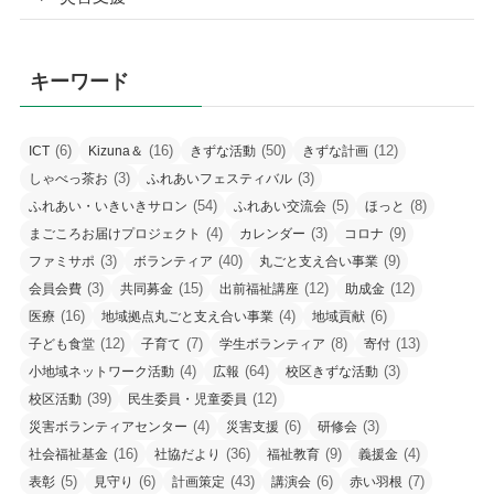
キーワード
(6)
(16)
(50)
(12)
ICT
Kizuna＆
きずな活動
きずな計画
(3)
(3)
しゃべっ茶お
ふれあいフェスティバル
(54)
(5)
(8)
ふれあい・いきいきサロン
ふれあい交流会
ほっと
(4)
(3)
(9)
まごころお届けプロジェクト
カレンダー
コロナ
(3)
(40)
(9)
ファミサポ
ボランティア
丸ごと支え合い事業
(3)
(15)
(12)
(12)
会員会費
共同募金
出前福祉講座
助成金
(16)
(4)
(6)
医療
地域拠点丸ごと支え合い事業
地域貢献
(12)
(7)
(8)
(13)
子ども食堂
子育て
学生ボランティア
寄付
(4)
(64)
(3)
小地域ネットワーク活動
広報
校区きずな活動
(39)
(12)
校区活動
民生委員・児童委員
(4)
(6)
(3)
災害ボランティアセンター
災害支援
研修会
(16)
(36)
(9)
(4)
社会福祉基金
社協だより
福祉教育
義援金
(5)
(6)
(43)
(6)
(7)
表彰
見守り
計画策定
講演会
赤い羽根