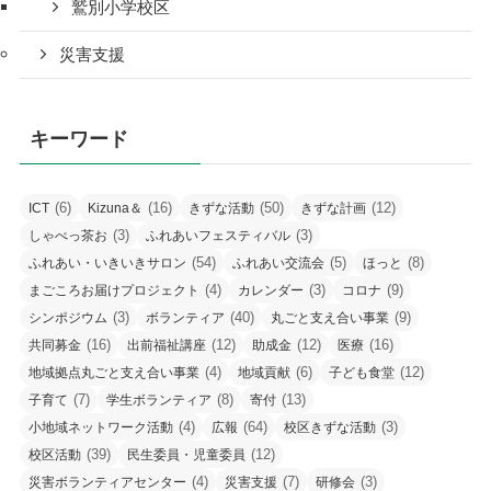
鷲別小学校区
災害支援
キーワード
(6)
(16)
(50)
(12)
ICT
Kizuna＆
きずな活動
きずな計画
(3)
(3)
しゃべっ茶お
ふれあいフェスティバル
(54)
(5)
(8)
ふれあい・いきいきサロン
ふれあい交流会
ほっと
(4)
(3)
(9)
まごころお届けプロジェクト
カレンダー
コロナ
(3)
(40)
(9)
シンポジウム
ボランティア
丸ごと支え合い事業
(16)
(12)
(12)
(16)
共同募金
出前福祉講座
助成金
医療
(4)
(6)
(12)
地域拠点丸ごと支え合い事業
地域貢献
子ども食堂
(7)
(8)
(13)
子育て
学生ボランティア
寄付
(4)
(64)
(3)
小地域ネットワーク活動
広報
校区きずな活動
(39)
(12)
校区活動
民生委員・児童委員
(4)
(7)
(3)
災害ボランティアセンター
災害支援
研修会