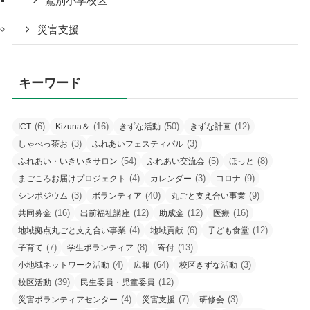
鷲別小学校区
災害支援
キーワード
(6)
(16)
(50)
(12)
ICT
Kizuna＆
きずな活動
きずな計画
(3)
(3)
しゃべっ茶お
ふれあいフェスティバル
(54)
(5)
(8)
ふれあい・いきいきサロン
ふれあい交流会
ほっと
(4)
(3)
(9)
まごころお届けプロジェクト
カレンダー
コロナ
(3)
(40)
(9)
シンポジウム
ボランティア
丸ごと支え合い事業
(16)
(12)
(12)
(16)
共同募金
出前福祉講座
助成金
医療
(4)
(6)
(12)
地域拠点丸ごと支え合い事業
地域貢献
子ども食堂
(7)
(8)
(13)
子育て
学生ボランティア
寄付
(4)
(64)
(3)
小地域ネットワーク活動
広報
校区きずな活動
(39)
(12)
校区活動
民生委員・児童委員
(4)
(7)
(3)
災害ボランティアセンター
災害支援
研修会