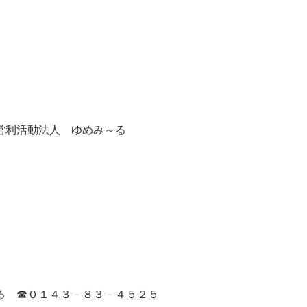
営利活動法人 ゆめみ～る
）
る ☎０１４３－８３－４５２５