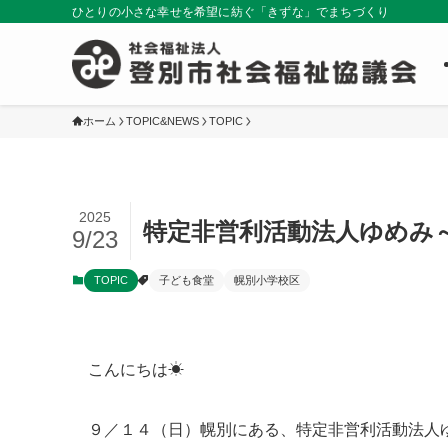
ひとりの小さな幸せを希望に紡ぐ「きずな」でまちづくり
ホーム
TOPIC&NEWS
TOPIC
2025
特定非営利活動法人ゆめみ
9/23
TOPIC
子ども食堂
幌別小学校区
こんにちは☀
９／１４（日）幌別にある、特定非営利活動法人