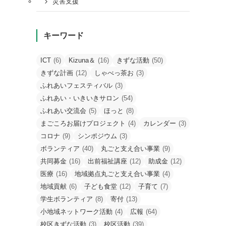
災害支援
キーワード
ICT
(6)
Kizuna＆
(16)
きずな活動
(50)
きずな計画
(12)
しゃべっ茶お
(3)
ふれあいフェスティバル
(3)
ふれあい・いきいきサロン
(54)
ふれあい交流会
(5)
ほっと
(8)
まごころお届けプロジェクト
(4)
カレンダー
(3)
コロナ
(9)
シンポジウム
(3)
ボランティア
(40)
丸ごと支え合い事業
(9)
共同募金
(16)
出前福祉講座
(12)
助成金
(12)
医療
(16)
地域拠点丸ごと支え合い事業
(4)
地域貢献
(6)
子ども食堂
(12)
子育て
(7)
学生ボランティア
(8)
寄付
(13)
小地域ネットワーク活動
(4)
広報
(64)
校区きずな活動
(3)
校区活動
(39)