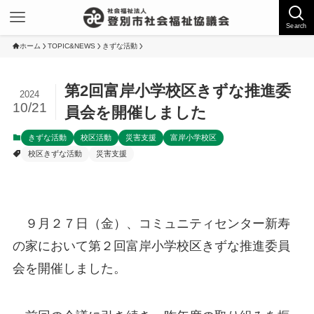
Search
ホーム
TOPIC&NEWS
きずな活動
第2回富岸小学校区きずな推進委
2024
10/21
員会を開催しました
きずな活動
校区活動
災害支援
富岸小学校区
校区きずな活動
災害支援
９月２７日（金）、コミュニティセンター新寿
の家において第２回富岸小学校区きずな推進委員
会を開催しました。