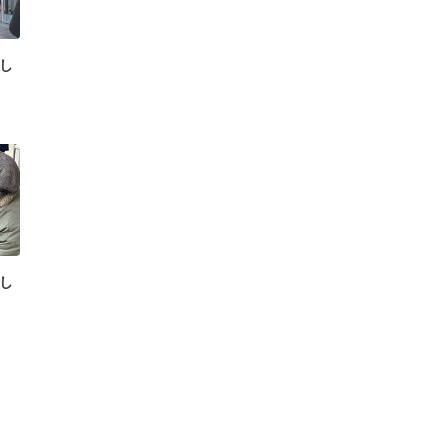
まし
まし