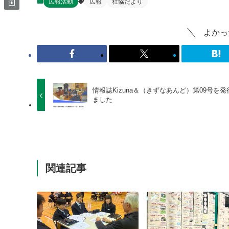
広報活動
広報
社協だより
よかっ
情報誌Kizuna＆（きずなあんど）第09号を発
ました
関連記事