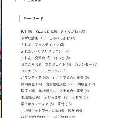
災害支援
キーワード
ICT
(6)
Kizuna＆
(16)
きずな活動
(50)
きずな計画
(12)
しゃべっ茶お
(3)
ふれあいフェスティバル
(3)
ふれあい・いきいきサロン
(54)
ふれあい交流会
(5)
ほっと
(8)
まごころお届けプロジェクト
(4)
カレンダー
(3)
コロナ
(9)
シンポジウム
(3)
ボランティア
(40)
丸ごと支え合い事業
(9)
共同募金
(16)
出前福祉講座
(12)
助成金
(12)
医療
(16)
地域拠点丸ごと支え合い事業
(4)
地域貢献
(6)
子ども食堂
(12)
子育て
(7)
学生ボランティア
(8)
寄付
(13)
小地域ネットワーク活動
(4)
広報
(64)
校区きずな活動
(3)
校区活動
(39)