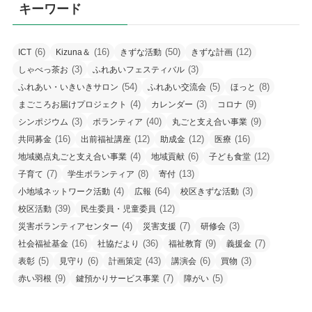
キーワード
(6)
(16)
(50)
(12)
ICT
Kizuna＆
きずな活動
きずな計画
(3)
(3)
しゃべっ茶お
ふれあいフェスティバル
(54)
(5)
(8)
ふれあい・いきいきサロン
ふれあい交流会
ほっと
(4)
(3)
(9)
まごころお届けプロジェクト
カレンダー
コロナ
(3)
(40)
(9)
シンポジウム
ボランティア
丸ごと支え合い事業
(16)
(12)
(12)
(16)
共同募金
出前福祉講座
助成金
医療
(4)
(6)
(12)
地域拠点丸ごと支え合い事業
地域貢献
子ども食堂
(7)
(8)
(13)
子育て
学生ボランティア
寄付
(4)
(64)
(3)
小地域ネットワーク活動
広報
校区きずな活動
(39)
(12)
校区活動
民生委員・児童委員
(4)
(7)
(3)
災害ボランティアセンター
災害支援
研修会
(16)
(36)
(9)
(7)
社会福祉基金
社協だより
福祉教育
義援金
(5)
(6)
(43)
(6)
(3)
表彰
見守り
計画策定
講演会
買物
(9)
(7)
(5)
赤い羽根
鍵預かりサービス事業
障がい