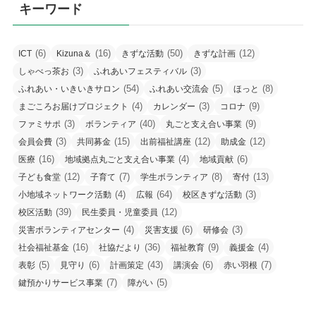
キーワード
(6)
(16)
(50)
(12)
ICT
Kizuna＆
きずな活動
きずな計画
(3)
(3)
しゃべっ茶お
ふれあいフェスティバル
(54)
(5)
(8)
ふれあい・いきいきサロン
ふれあい交流会
ほっと
(4)
(3)
(9)
まごころお届けプロジェクト
カレンダー
コロナ
(3)
(40)
(9)
ファミサポ
ボランティア
丸ごと支え合い事業
(3)
(15)
(12)
(12)
会員会費
共同募金
出前福祉講座
助成金
(16)
(4)
(6)
医療
地域拠点丸ごと支え合い事業
地域貢献
(12)
(7)
(8)
(13)
子ども食堂
子育て
学生ボランティア
寄付
(4)
(64)
(3)
小地域ネットワーク活動
広報
校区きずな活動
(39)
(12)
校区活動
民生委員・児童委員
(4)
(6)
(3)
災害ボランティアセンター
災害支援
研修会
(16)
(36)
(9)
(4)
社会福祉基金
社協だより
福祉教育
義援金
(5)
(6)
(43)
(6)
(7)
表彰
見守り
計画策定
講演会
赤い羽根
(7)
(5)
鍵預かりサービス事業
障がい