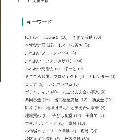
災害支援
キーワード
ICT
(6)
Kizuna＆
(16)
きずな活動
(50)
きずな計画
(12)
しゃべっ茶お
(3)
ふれあいフェスティバル
(3)
ふれあい・いきいきサロン
(54)
ふれあい交流会
(5)
ほっと
(8)
まごころお届けプロジェクト
(4)
カレンダー
(3)
コロナ
(9)
シンポジウム
(3)
ボランティア
(40)
丸ごと支え合い事業
(9)
共同募金
(16)
出前福祉講座
(12)
助成金
(12)
医療
(16)
地域拠点丸ごと支え合い事業
(4)
地域貢献
(6)
子ども食堂
(12)
子育て
(7)
学生ボランティア
(8)
寄付
(13)
小地域ネットワーク活動
(4)
広報
(64)
校区きずな活動
(3)
校区活動
(39)