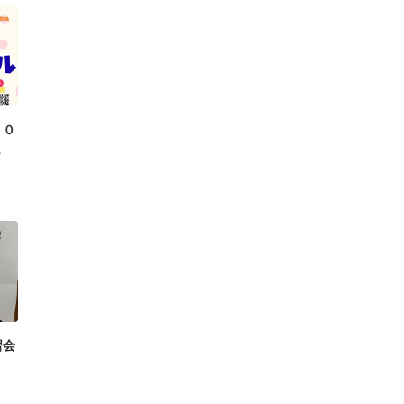
２０
ま
習会