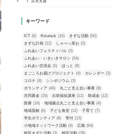
災害支援
キーワード
ICT
(6)
Kizuna＆
(16)
きずな活動
(50)
きずな計画
(12)
しゃべっ茶お
(3)
ふれあいフェスティバル
(3)
ふれあい・いきいきサロン
(54)
ふれあい交流会
(5)
ほっと
(8)
まごころお届けプロジェクト
(4)
カレンダー
(3)
コロナ
(9)
シンポジウム
(3)
ボランティア
(40)
丸ごと支え合い事業
(9)
共同募金
(16)
出前福祉講座
(12)
助成金
(12)
医療
(16)
地域拠点丸ごと支え合い事業
(4)
地域貢献
(6)
子ども食堂
(12)
子育て
(7)
学生ボランティア
(8)
寄付
(13)
小地域ネットワーク活動
(4)
広報
(64)
校区きずな活動
(3)
校区活動
(39)