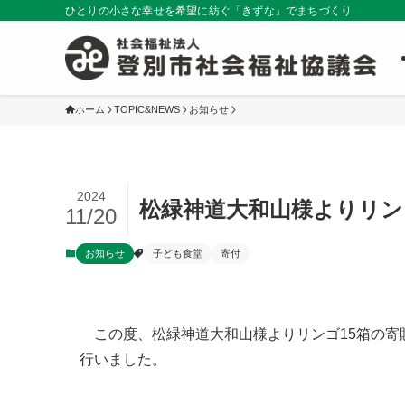
ひとりの小さな幸せを希望に紡ぐ「きずな」でまちづくり
ホーム
TOPIC&NEWS
お知らせ
2024
松緑神道大和山様よりリ
11/20
お知らせ
子ども食堂
寄付
この度、松緑神道大和山様よりリンゴ15箱の寄贈
行いました。