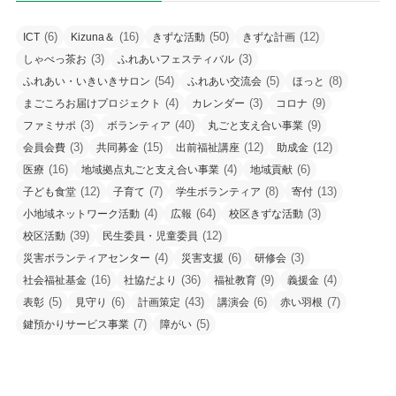
(6)
(16)
(50)
(12)
ICT
Kizuna＆
きずな活動
きずな計画
(3)
(3)
しゃべっ茶お
ふれあいフェスティバル
(54)
(5)
(8)
ふれあい・いきいきサロン
ふれあい交流会
ほっと
(4)
(3)
(9)
まごころお届けプロジェクト
カレンダー
コロナ
(3)
(40)
(9)
ファミサポ
ボランティア
丸ごと支え合い事業
(3)
(15)
(12)
(12)
会員会費
共同募金
出前福祉講座
助成金
(16)
(4)
(6)
医療
地域拠点丸ごと支え合い事業
地域貢献
(12)
(7)
(8)
(13)
子ども食堂
子育て
学生ボランティア
寄付
(4)
(64)
(3)
小地域ネットワーク活動
広報
校区きずな活動
(39)
(12)
校区活動
民生委員・児童委員
(4)
(6)
(3)
災害ボランティアセンター
災害支援
研修会
(16)
(36)
(9)
(4)
社会福祉基金
社協だより
福祉教育
義援金
(5)
(6)
(43)
(6)
(7)
表彰
見守り
計画策定
講演会
赤い羽根
(7)
(5)
鍵預かりサービス事業
障がい