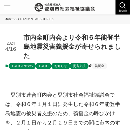
Search
ホーム
TOPIC&NEWS
TOPIC
市内全町内会より令和６年能登半
2024
島地震災害義援金が寄せられまし
4/16
た
TOPIC&NEWS
TOPIC
お知らせ
災害支援
義援金
登別市連合町内会と登別市社会福祉協議会で
は、令和６年１月１日に発生した令和６年能登半
島地震の被災者支援のため、義援金の呼びかけ
を、２月１日から２月２９日までの間に市内のす