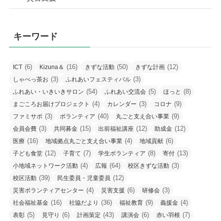
キーワード
(6)
(16)
(50)
(12)
ICT
Kizuna＆
きずな活動
きずな計画
(3)
(3)
しゃべっ茶お
ふれあいフェスティバル
(54)
(5)
(8)
ふれあい・いきいきサロン
ふれあい交流会
ほっと
(4)
(3)
(9)
まごころお届けプロジェクト
カレンダー
コロナ
(3)
(40)
(9)
ファミサポ
ボランティア
丸ごと支え合い事業
(3)
(15)
(12)
(12)
会員会費
共同募金
出前福祉講座
助成金
(16)
(4)
(6)
医療
地域拠点丸ごと支え合い事業
地域貢献
(12)
(7)
(8)
(13)
子ども食堂
子育て
学生ボランティア
寄付
(4)
(64)
(3)
小地域ネットワーク活動
広報
校区きずな活動
(39)
(12)
校区活動
民生委員・児童委員
(4)
(6)
(3)
災害ボランティアセンター
災害支援
研修会
(16)
(36)
(9)
(4)
社会福祉基金
社協だより
福祉教育
義援金
(5)
(6)
(43)
(6)
(7)
表彰
見守り
計画策定
講演会
赤い羽根