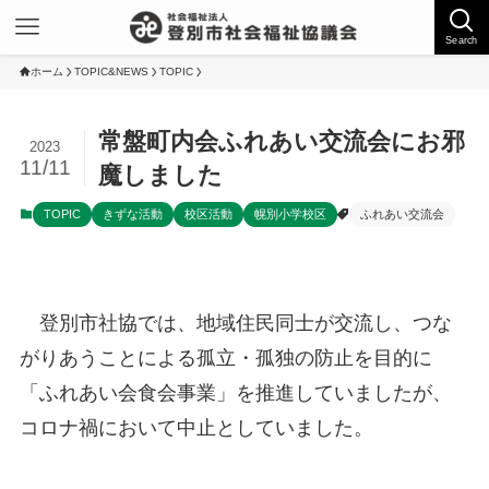
Search
ホーム
TOPIC&NEWS
TOPIC
常盤町内会ふれあい交流会にお邪
2023
11/11
魔しました
TOPIC
きずな活動
校区活動
幌別小学校区
ふれあい交流会
登別市社協では、地域住民同士が交流し、つな
がりあうことによる孤立・孤独の防止を目的に
「ふれあい会食会事業」を推進していましたが、
コロナ禍において中止としていました。