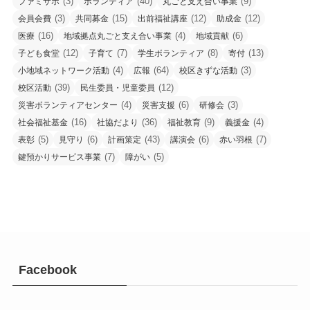
(3)
(40)
(9)
ファミサポ
ボランティア
丸ごと支え合い事業
(3)
(15)
(12)
(12)
会員会費
共同募金
出前福祉講座
助成金
(16)
(4)
(6)
医療
地域拠点丸ごと支え合い事業
地域貢献
(12)
(7)
(8)
(13)
子ども食堂
子育て
学生ボランティア
寄付
(4)
(64)
(3)
小地域ネットワーク活動
広報
校区きずな活動
(39)
(12)
校区活動
民生委員・児童委員
(4)
(6)
(3)
災害ボランティアセンター
災害支援
研修会
(16)
(36)
(9)
(4)
社会福祉基金
社協だより
福祉教育
義援金
(5)
(6)
(43)
(6)
(7)
表彰
見守り
計画策定
講演会
赤い羽根
(7)
(5)
鍵預かりサービス事業
障がい
Facebook